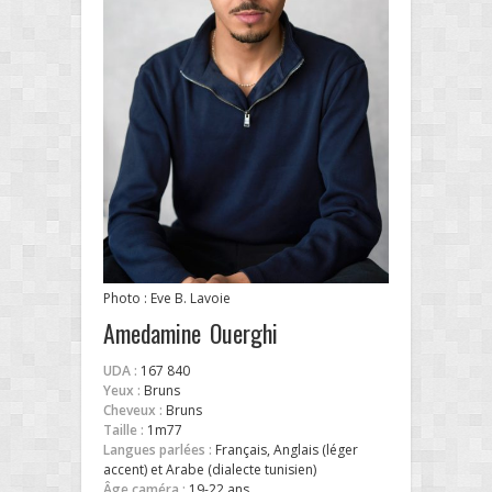
Photo : Eve B. Lavoie
Amedamine Ouerghi
UDA :
167 840
Yeux :
Bruns
Cheveux :
Bruns
Taille :
1m77
Langues parlées :
Français, Anglais (léger
accent) et Arabe (dialecte tunisien)
Âge caméra :
19-22 ans