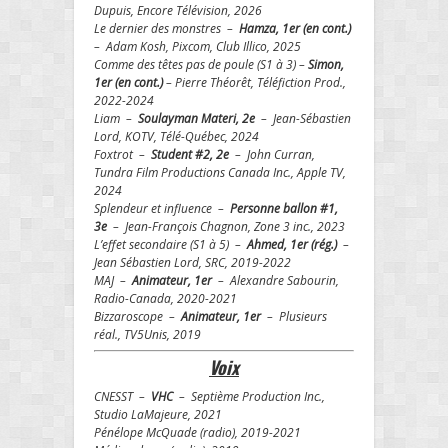
Dupuis, Encore Télévision, 2026
Le dernier des monstres –
Hamza, 1er (en cont.)
– Adam Kosh, Pixcom, Club Illico, 2025
Comme des têtes pas de poule (S1 à 3) –
Simon,
1er (en cont.)
– Pierre Théorêt, Téléfiction Prod.,
2022-2024
Liam –
Soulayman Materi, 2e
– Jean-Sébastien
Lord, KOTV, Télé-Québec, 2024
Foxtrot –
Student #2, 2e
– John Curran,
Tundra Film Productions Canada Inc., Apple TV,
2024
Splendeur et influence –
Personne ballon #1,
3e
– Jean-François Chagnon, Zone 3 inc., 2023
L’effet secondaire (S1 à 5) –
Ahmed, 1er (rég.)
–
Jean Sébastien Lord,
SRC, 2019-2022
MAJ –
Animateur, 1er
– Alexandre Sabourin,
Radio-Canada, 2020-2021
Bizzaroscope –
Animateur, 1er
– Plusieurs
réal., TV5Unis,
20
19
Voix
CNESST –
VHC
– Septième Production Inc.,
Studio LaMajeure, 2021
Pénélope McQuade (radio), 2019-2021