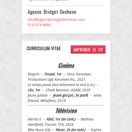
Agence Bridget Dechene
info@agencebridgetdechene.com
514-374-9686
CURRICULUM VITAE
IMPRIMER LE CV
Cinéma
Respire –
Fouad, 1er
– Onur Karaman,
Productions Ugo Karaman Inc., 2021
Le temps passe plus lentement la nuit (c.m.) –
Léo, 1er
– Chadi Bennani, UQAM, 2020
Jeune Juliette –
Jeune garçon, 3e parlé
–
Anne
Émond, Métafilms, 2018
Télévision
Alertes 6 –
Abel, 1er (en cont.)
– Mathieu
Handfield, Pixcom, TVA, 2026
Bête Noire (S4) –
Nacer, 2e (en cont.)
– Sophie