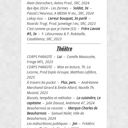
Alain Desrochers, Aetios Prod., SRC, 2024
Bye-Bye 2024 – Les Zarmes –
Soldat, 3e
–
Pascal L’Heureux, A MEDIA IV inc., SRC, 2024
Lakay nou –
Livreur bouquet, 3e parlé
–
Ricardo Trogi, Prod. Jumelage I inc, SRC, 2023
C’est comme ça que je t’aime (S3) –
Frère Lavoie
#5, 3e
– F. Létourneau & P. Robitaille,
Casablanca, SRC, 2023
Théâtre
CORPS PARASITE –
Lui
– Camille Massicotte,
Fringe MTL, 2025
CORPS PARASITE – Mise en lecture, Th. La
Licorne, Prod Explo Groupe, Matthias Lefèbre,
2025
À travers les pucks! –
Plus. pers.
– Andréanne
Marchand-Girard & Émilie Allard, Nacelle Th.
Musical, 2025
Biscuits, tempêtes et mélodies –
La cuisinière, Le
capitaine
– Julie Daoust, Anémone 47, 2024
Beauharnois se raconte –
Marquis Charles de
Beauharnois
– Samuel Nolet, Ville de
Beauharnois, 2024
Les indiscrétions publiques –
Jim
– Frédéric