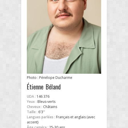
Photo : Pénélope Ducharme
Étienne Béland
UDA :
146 376
Yeux :
Bleus-verts
Cheveux :
Châtains
Taille :
6'3''
Langues parlées :
Français et anglais (avec
accent)
Âge caméra :
25-30 ans