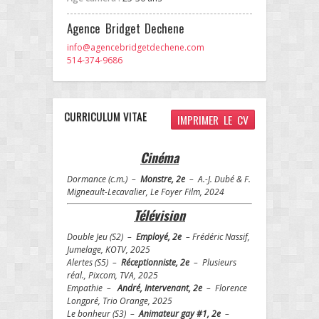
Agence Bridget Dechene
info@agencebridgetdechene.com
514-374-9686
CURRICULUM VITAE
IMPRIMER LE CV
Cinéma
Dormance (c.m.) –
Monstre, 2e
– A.-J. Dubé & F.
Migneault-Lecavalier, Le Foyer Film, 2024
Télévision
Double Jeu (S2) –
Employé, 2e
– Frédéric Nassif,
Jumelage, KOTV, 2025
Alertes (S5) –
Réceptionniste, 2e
– Plusieurs
réal., Pixcom, TVA, 2025
Empathie –
André, Intervenant, 2e
– Florence
Longpré, Trio Orange, 2025
Le bonheur (S3) –
Animateur gay #1, 2e
–