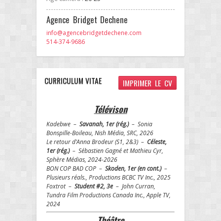
Agence Bridget Dechene
info@agencebridgetdechene.com
514-374-9686
CURRICULUM VITAE
IMPRIMER LE CV
Télévison
Kadebwe –
Savanah, 1er (rég.)
– Sonia
Bonspille-Boileau, Nish Média, SRC, 2026
Le retour d’Anna Brodeur (S1, 2&3) –
Céleste,
1er (rég.)
– Sébastien Gagné et Mathieu Cyr,
Sphère Médias, 2024-2026
BON COP BAD COP –
Skoden, 1er (en cont.)
–
Plusieurs réals., Productions BCBC TV Inc., 2025
Foxtrot –
Student #2, 3e
– John Curran,
Tundra Film Productions Canada Inc., Apple TV,
2024
Théâtre