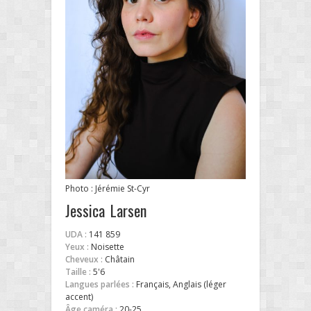
Photo : Jérémie St-Cyr
Jessica Larsen
UDA :
141 859
Yeux :
Noisette
Cheveux :
Châtain
Taille :
5'6
Langues parlées :
Français, Anglais (léger
accent)
Âge caméra :
20-25