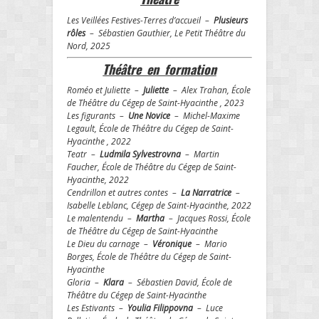
Les Veillées Festives-Terres d’accueil –
Plusieurs
rôles
– Sébastien Gauthier, Le Petit Théâtre du
Nord, 2025
Théâtre en formation
Roméo et Juliette –
Juliette
– Alex Trahan, École
de Théâtre du Cégep de Saint-Hyacinthe , 2023
Les figurants –
Une Novice
– Michel-Maxime
Legault, École de Théâtre du Cégep de Saint-
Hyacinthe , 2022
Teatr –
Ludmila Sylvestrovna
– Martin
Faucher, École de Théâtre du Cégep de Saint-
Hyacinthe, 2022
Cendrillon et autres contes –
La Narratrice
–
Isabelle Leblanc, Cégep de Saint-Hyacinthe, 2022
Le malentendu –
Martha
– Jacques Rossi, École
de Théâtre du Cégep de Saint-Hyacinthe
Le Dieu du carnage –
Véronique
– Mario
Borges, École de Théâtre du Cégep de Saint-
Hyacinthe
Gloria –
Klara
– Sébastien David, École de
Théâtre du Cégep de Saint-Hyacinthe
Les Estivants –
Youlia Filippovna
– Luce