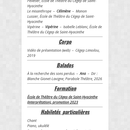
Pelletier, École de Théâtre du Cégep de Saint-
Hyacinthe
Le misanthrope –
Célimène
– Manon
Lussier, École de Théâtre du Cégep de Saint-
Hyacinthe
Vipérine –
Vipérine
– Isabelle Leblanc, École de
Théâtre du Cégep de Saint-Hyacinthe
Corpo
Vidéo de présentation (web) – Cégep Limoilou,
2019
Balados
À la recherche des sons perdus –
Ana
– Dir :
Blanche Gionet-Lavigne, Parabole Théâtre, 2026
Formation
École de Théâtre du Cégep de Saint-Hyacinthe
(interprétation), promotion 2023
Habiletés particulières
Chant
Piano, ukulélé