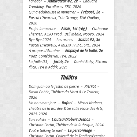
Farador –
Admirateur #2, 2e
– Édouard
Tremblay, Parallaxes, SRC, 2026
Qui a éclaboussé le ministre? –
Préposé, 2e
–
Pascal L’Heureux, Trio Orange, Télé-Québec,
2026
Projet Innocence –
Alexis, 1er (rég.)
– Catherine
Therrien, ALSO Prod., Bell Média, Noovo, 2024
Bye-Bye 2024 – Les armes –
Soldat #2, 3e
–
Pascal L’Heureux, A MEDIA IV inc., SRC, 2024
À propos d’Antoine –
Employé de la boîte, 2e
–
Podz, ComédieHa!, TVA, 2022
La faille (S3) –
Jacob, 2e
– Daniel Roby, Pixcom,
Illico, TVA & Addik, 2021
Théâtre
Dom Juan ou le festin de pierre –
Pierrot
–
David Bobée, Théâtre du Nord & Le Trident,
2026
Un nouveau jour –
Rafael
– Michel Nadeau,
Théâtre de la Bordée & 5e salle Place des Arts,
2025-2026
Surréaliste –
L’auteur/Robert Desnos
–
Christian Fortin, Théâtre de la Rubrique, 2024
You’re talking to me? –
Le personnage
–
Christian Fortin, Collectif de la Tanière/Premier