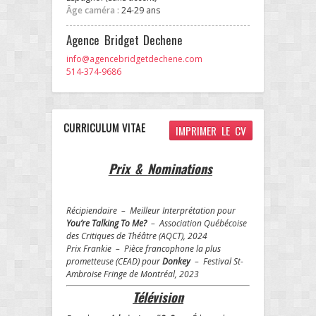
Âge caméra :
24-29 ans
Agence Bridget Dechene
info@agencebridgetdechene.com
514-374-9686
CURRICULUM VITAE
IMPRIMER LE CV
Prix &
Nominations
Récipiendaire – Meilleur Interprétation pour
You’re Talking To Me?
– Association Québécoise
des Critiques de Théâtre (AQCT), 2024
Prix Frankie – Pièce francophone la plus
prometteuse (CEAD) pour
Donkey
– Festival St-
Ambroise Fringe de Montréal, 2023
Télévision