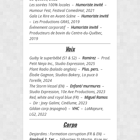
Les soirées 100% locales –
Humoriste invité
–
Humour Fest, Festival ComediHa!, 2021
Gala Le Rire en Avant-Scène –
Humoriste invité
– Les Productions GRAS, 2019
Événement corporatif –
Humoriste invité
–
Producteurs de bovin du Centre-du-Québec,
2019
Voix
Guiby le superbébé (S1 & S2) –
Ramirez
– Prod.
Petit Ninja Inc., Studio Expression, 2025
Plant Radio (balado anglais) –
Plus. pers.
–
Élodie Gagnon, Studios Bakery, La puce à
l’oreille, 2024
The Storm Vessel (EN) –
Enfant/ murmures
–
Studio Expression, 10e Ave Productions, 2023
Red, white and royal blue (FR) –
Miguel Ramos
– Dir :
Joey Galimi
, Cinélume, 2023
Gildan corp (espagnol) –
VHC
– LaMajeure,
LG2, 2022
Corpo
Desjardins : Formation corruption (FR & EN) –
Employé 3, 1er
– Sébastien St-Martin, Koze inc.,