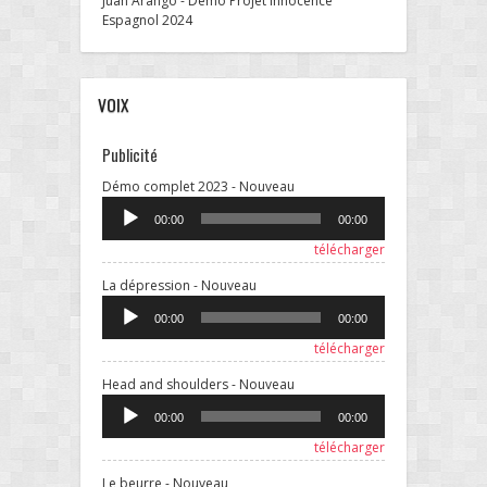
Juan Arango - Démo Projet innocence
Espagnol 2024
VOIX
Publicité
Lecteur
Démo complet 2023 - Nouveau
audio
00:00
00:00
télécharger
Lecteur
La dépression - Nouveau
audio
00:00
00:00
télécharger
Lecteur
Head and shoulders - Nouveau
audio
00:00
00:00
télécharger
Lecteur
Le beurre - Nouveau