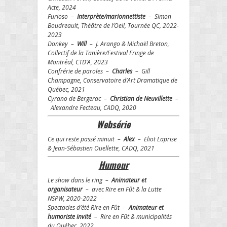
Acte, 2024
Furioso –
Interprète/marionnettiste
– Simon
Boudreault, Théâtre de l’Oeil, Tournée QC, 2022-
2023
Donkey –
Will
– J. Arango & Michaël Breton,
Collectif de la Tanière/Festival Fringe de
Montréal, CTD’A, 2023
Confrérie de paroles –
Charles
– Gill
Champagne, Conservatoire d’Art Dramatique de
Québec, 2021
Cyrano de Bergerac –
Christian de Neuvillette
–
Alexandre Fecteau, CADQ, 2020
Websérie
Ce qui reste passé minuit –
Alex
– Eliot Laprise
& Jean-Sébastien Ouellette, CADQ, 2021
Humour
Le show dans le ring –
Animateur et
organisateur
– avec Rire en Fût & la Lutte
NSPW, 2020-2022
Spectacles d’été Rire en Fût –
Animateur et
humoriste invité
– Rire en Fût & municipalités
du Québec, 2022