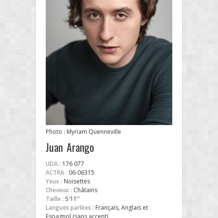
Photo : Myriam Quenneville
Juan Arango
UDA :
176 077
ACTRA :
06-06315
Yeux :
Noisettes
Cheveux :
Châtains
Taille :
5'11''
Langues parlées :
Français, Anglais et
Espagnol (sans accent)