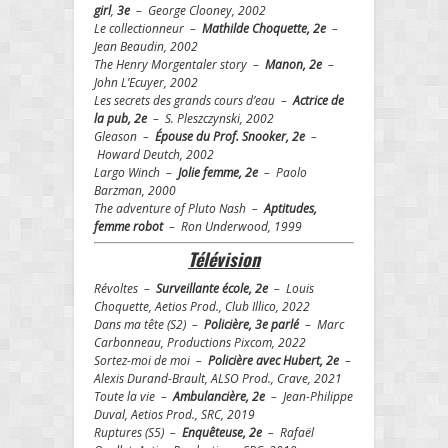
girl
,
3e
– George Clooney, 2002
Le collectionneur –
Mathilde Choquette, 2e
–
Jean Beaudin, 2002
The Henry Morgentaler story –
Manon, 2e
–
John L’Ecuyer, 2002
Les secrets des grands cours d’eau –
Actrice de
la pub, 2e
– S. Pleszczynski, 2002
Gleason –
Épouse du Prof. Snooker, 2e
–
Howard Deutch, 2002
Largo Winch –
Jolie femme, 2e
– Paolo
Barzman, 2000
The adventure of Pluto Nash –
Aptitudes,
femme robot
– Ron Underwood, 1999
Télévision
Révoltes –
Surveillante école, 2e
– Louis
Choquette, Aetios Prod., Club Illico, 2022
Dans ma tête (S2) –
Policière, 3e parlé
– Marc
Carbonneau, Productions Pixcom, 2022
Sortez-moi de moi –
Policière avec Hubert, 2e
–
Alexis Durand-Brault, ALSO Prod., Crave, 2021
Toute la vie –
Ambulancière, 2e
– Jean-Philippe
Duval, Aetios Prod., SRC, 2019
Ruptures (S5) –
Enquêteuse, 2e
– Rafaël