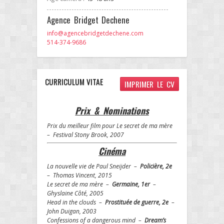
Agence Bridget Dechene
info@agencebridgetdechene.com
514-374-9686
CURRICULUM VITAE
IMPRIMER LE CV
Prix & Nominations
Prix du meilleur film pour Le secret de ma mère
– Festival Stony Brook, 2007
Cinéma
La nouvelle vie de Paul Sneijder –
Policière, 2e
– Thomas Vincent, 2015
Le secret de ma mère –
Germaine, 1er
–
Ghyslaine Côté, 2005
Head in the clouds –
Prostituée de guerre, 2e
–
John Duigan, 2003
Confessions of a dangerous mind –
Dream’s