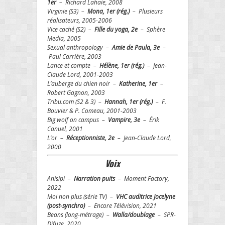
1er
– Richard Lahaie, 2008
Virginie (S3) –
Mona, 1er (rég.)
– Plusieurs
réalisateurs, 2005-2006
Vice caché (S2) –
Fille du yoga, 2e
– Sphère
Media, 2005
Sexual anthropology –
Amie de Paula, 3e
–
Paul Carrière, 2003
Lance et compte –
Hélène, 1er (rég.)
– Jean-
Claude Lord, 2001-2003
L’auberge du chien noir –
Katherine, 1er
–
Robert Gagnon, 2003
Tribu.com (S2 & 3) –
Hannah, 1er (rég.)
– F.
Bouvier & P. Comeau, 2001-2003
Big wolf on campus –
Vampire, 3e
– Érik
Canuel, 2001
L’or –
Réceptionniste, 2e
– Jean-Claude Lord,
2000
Voix
Anisipi –
Narration puits
– Moment Factory,
2022
Moi non plus (série TV) –
VHC auditrice Jocelyne
(post-synchro)
– Encore Télévision, 2021
Beans (long-métrage) –
Walla/doublage
– SPR-
Difuze, 2020