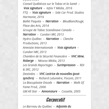
Conseil Québécois sur le Tabac et la Santé –
Voix signature
– Infini T Média, 2016
FTQ –
Voix signature
– Side Car Prod. Studios
Harmonie, 2016
Ballet Paquita –
Narration
– BleuBlancRouge,
Place des Arts, 2014
Groupe de Tabac Scandinave Canada –
Narration
– Cundari Mtl, 2013
Hydro-Québec –
Narration
– Clenche
Productions, 2013
Amnistie Internationale –
Voix signature
–
Cundari Mtl, 2013
Chambre de la Sécurité Financière –
VHC Mme.
Roberge
– Néovox Média, 2013
Les Grands Reportages –
Surimpression
– RDI
& SRC, 2012
Destinées –
VHC Lectrice de nouvelles (post-
synchro)
– Richard Lalumière, Pixcom, 2011
La Biacuplastie Discale –
Narration
– Walk Of
Fame Prod., 2006
GM All Star –
Annonceure
– Cossette, 2005
Corporatif
Le Barreau du Québec –
Adjointe du