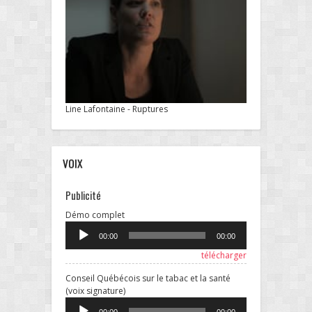
Line Lafontaine - Ruptures
VOIX
Publicité
Lecteur
Démo complet
audio
00:00
00:00
télécharger
Conseil Québécois sur le tabac et la santé
Lecteur
(voix signature)
audio