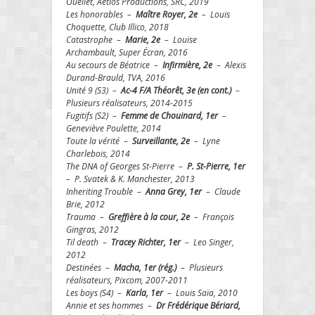
Ouellet, Aetios Productions, SRC, 2019
Les honorables –
Maître Royer, 2e
– Louis
Choquette, Club Illico, 2018
Catastrophe –
Marie, 2e
– Louise
Archambault, Super Écran, 2016
Au secours de Béatrice –
Infirmière, 2e
– Alexis
Durand-Brauld, TVA, 2016
Unité 9 (S3) –
Ac-4 F/A Théorêt, 3e (en cont.)
–
Plusieurs réalisateurs, 2014-2015
Fugitifs (S2) –
Femme de Chouinard, 1er
–
Geneviève Poulette, 2014
Toute la vérité –
Surveillante, 2e
– Lyne
Charlebois, 2014
The DNA of Georges St-Pierre –
P. St-Pierre, 1er
– P. Svatek & K. Manchester, 2013
Inheriting Trouble –
Anna Grey, 1er
– Claude
Brie, 2012
Trauma –
Greffière à la cour, 2e
– François
Gingras, 2012
Til death –
Tracey Richter, 1er
– Leo Singer,
2012
Destinées –
Macha, 1er (rég.)
– Plusieurs
réalisateurs, Pixcom, 2007-2011
Les boys (S4) –
Karla, 1er
– Louis Saïa, 2010
Annie et ses hommes –
Dr Frédérique Bériard,