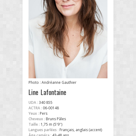
Photo : Andréanne Gauthier
Line Lafontaine
UDA :
340 855
ACTRA :
06-00148
Yeux :
Pers
Cheveux :
Bruns Pâles
Taille :
1,75 m (5'9'')
Langues parlées :
Français, anglais (accent)
Âge caméra :
43-48 ans