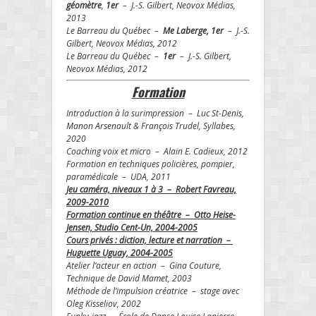
géomètre
,
1er
– J.-S. Gilbert, Neovox Médias,
2013
Le Barreau du Québec –
Me Laberge, 1er
– J.-S.
Gilbert, Neovox Médias, 2012
Le Barreau du Québec –
1er
– J.-S. Gilbert,
Neovox Médias, 2012
Formation
Introduction à la surimpression – Luc St-Denis,
Manon Arsenault & François Trudel, Syllabes,
2020
Coaching voix et micro – Alain E. Cadieux, 2012
Formation en techniques policières, pompier,
paramédicale – UDA, 2011
Jeu caméra, niveaux 1 à 3 – Robert Favreau,
2009-2010
Formation continue en théâtre – Otto Heise-
Jensen, Studio Cent-Un, 2004-2005
Cours privés : diction, lecture et narration –
Huguette Uguay, 2004-2005
Atelier l’acteur en action – Gina Couture,
Technique de David Mamet, 2003
Méthode de l’impulsion créatrice – stage avec
Oleg Kisseliov, 2002