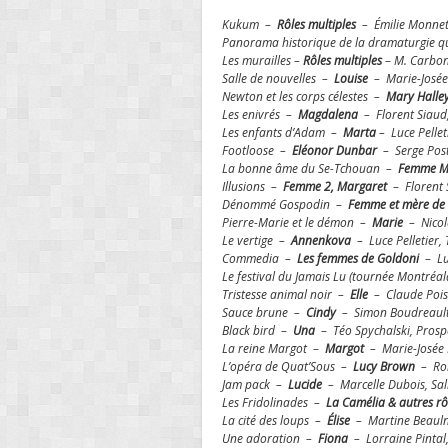
Kukum –
Rôles multiples
– Émilie Monne
Panorama historique de la dramaturgie 
Les murailles –
Rôles multiples
– M. Carbon
Salle de nouvelles –
Louise
– Marie-Josée
Newton et les corps célestes –
Mary Halle
Les enivrés –
Magdalena
– Florent Siaud
Les enfants d’Adam –
Marta
– Luce Pellet
Footloose –
Eléonor Dunbar
– Serge Post
La bonne âme du Se-Tchouan –
Femme 
Illusions –
Femme 2, Margaret
– Florent 
Dénommé Gospodin –
Femme et mère de
Pierre-Marie et le démon –
Marie
– Nicol
Le vertige –
Annenkova
– Luce Pelletier, 
Commedia –
Les femmes de Goldoni
– Luc
Le festival du Jamais Lu (tournée Montréa
Tristesse animal noir –
Elle
– Claude Pois
Sauce brune –
Cindy
– Simon Boudreault,
Black bird –
Una
– Téo Spychalski, Prosp
La reine Margot –
Margot
– Marie-Josée B
L’opéra de Quat’Sous –
Lucy Brown
– Rob
Jam pack –
Lucide
– Marcelle Dubois, Sal
Les Fridolinades –
La Camélia & autres rô
La cité des loups –
Élise
– Martine Beaulne
Une adoration –
Fiona
– Lorraine Pintal