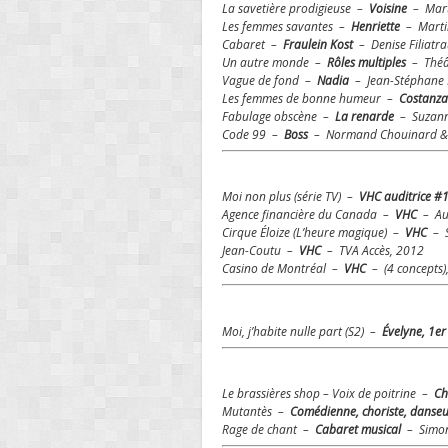
La savetière prodigieuse –
Voisine
– Mart
Les femmes savantes –
Henriette
– Martin
Cabaret –
Fraulein Kost
– Denise Filiatra
Un autre monde –
Rôles multiples
– Théât
Vague de fond –
Nadia
– Jean-Stéphane R
Les femmes de bonne humeur –
Costanz
Fabulage obscène –
La renarde
– Suzanne
Code 99 –
Boss
– Normand Chouinard & F
Moi non plus (série TV) –
VHC auditrice #1
Agence financière du Canada –
VHC
– Au
Cirque Éloize (L’heure magique) –
VHC
– S
Jean-Coutu –
VHC
– TVA Accès, 2012
Casino de Montréal –
VHC
– (4 concepts)
Moi, j’habite nulle part (S2) –
Évelyne, 1e
Le brassières shop – Voix de poitrine –
Ch
Mutantès
–
Comédienne, choriste, danse
Rage de chant –
Cabaret musical
– Simon