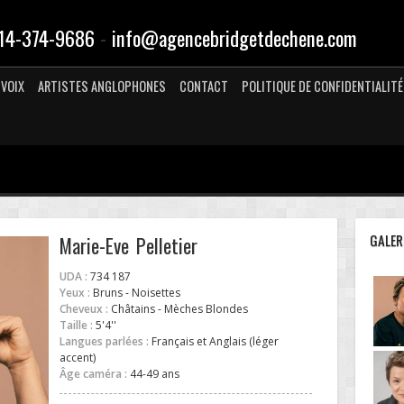
-
14-374-9686
info@agencebridgetdechene.com
VOIX
ARTISTES ANGLOPHONES
CONTACT
POLITIQUE DE CONFIDENTIALITÉ
GALER
Marie-Eve Pelletier
UDA :
734 187
Yeux :
Bruns - Noisettes
Cheveux :
Châtains - Mèches Blondes
Taille :
5'4''
Langues parlées :
Français et Anglais (léger
accent)
Âge caméra :
44-49 ans