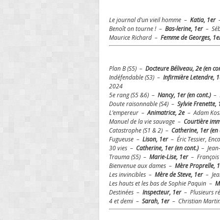
Le journal d’un vieil homme –
Katia, 1er
Benoît on tourne ! –
Bas-lerine, 1er
– Séba
Maurice Richard –
Femme de Georges, 1e
Plan B (S5) –
Docteure Béliveau, 2e (en co
Indéfendable (S3) –
Infirmière Letendre, 1
2024
5e rang (S5 &6) –
Nancy, 1er (en cont.)
– 
Doute raisonnable (S4) –
Sylvie Frenette, 
L’empereur –
Animatrice, 2e
– Adam Kosh
Manuel de la vie sauvage –
Courtière imm
Catastrophe (S1 & 2) –
Catherine, 1er (en
Fugueuse –
Lison, 1er
– Éric Tessier, Enco
30 vies –
Catherine, 1er (en cont.)
– Jean
Trauma (S5) –
Marie-Lise, 1er
– François
Bienvenue aux dames –
Mère Proprelle, 
Les invincibles –
Mère de Steve, 1er
– Jean
Les hauts et les bas de Sophie Paquin –
M
Destinées –
Inspecteur, 1er
– Plusieurs ré
4 et demi –
Sarah, 1er
– Christian Marti