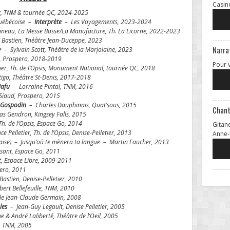
Casin
t, TNM & tournée QC, 2024-2025
québécoise –
Interprète
– Les Voyagements, 2023-2024
neau, La Messe Basse/La Manufacture, Th. La Licorne, 2022-2023
 Bastien, Théâtre Jean-Duceppe, 2023
Narra
y
– Sylvain Scott, Théâtre de la Marjolaine, 2023
, Prospero, 2018-2019
Pour 
ier, Th. de l’Opsis, Monument National, tournée QC, 2018
igo, Théâtre St-Denis, 2017-2018
Mafu
– Lorraine Pintal, TNM, 2016
Siaud, Prospero, 2015
 Gospodin
– Charles Dauphinais, Quat’sous, 2015
Chan
as Gendron, Kingsey Falls, 2015
Th. de l’Opsis, Espace Go, 2014
Gitan
e Pelletier, Th. de l’Opsis, Denise-Pelletier, 2013
Anne-
laise) – Jusqu’où te mènera ta langue – Martin Faucher, 2013
sant, Espace Go, 2011
 Espace Libre, 2009-2011
ero, 2011
astien, Denise-Pelletier, 2010
ert Bellefeuille, TNM, 2010
le Jean-Claude Germain, 2008
les
– Jean-Guy Legault, Denise Pelletier, 2005
 & André Laliberté, Théâtre de l’Oeil, 2005
, TNM, 2005