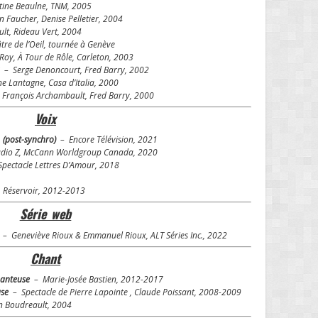
ine Beaulne, TNM, 2005
 Faucher, Denise Pelletier, 2004
ult, Rideau Vert, 2004
re de l’Oeil, tournée à Genève
oy, À Tour de Rôle, Carleton, 2003
a
– Serge Denoncourt, Fred Barry, 2002
 Lantagne, Casa d’Italia, 2000
rançois Archambault, Fred Barry, 2000
Voix
 (post-synchro)
– Encore Télévision, 2021
dio Z, McCann Worldgroup Canada, 2020
pectacle Lettres D’Amour, 2018
, Réservoir, 2012-2013
Série web
r
– Geneviève Rioux & Emmanuel Rioux, ALT Séries Inc., 2022
Chant
anteuse
– Marie-Josée Bastien, 2012-2017
use
– Spectacle de Pierre Lapointe , Claude Poissant, 2008-2009
 Boudreault, 2004