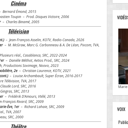
Cinéma
– Bernard Émond, 2015
VIDÉO
stien Toupin – Prod. Disques Victoire, 2006
r
– Charles Binamé, 2005
Télévision
nt.)
– Jean-François Asselin, KOTV, Radio-Canada, 2026
er
– M. McGraw, Marc G. Carbonneau & A. De Léan, Pixcom, TVA,
Plusieurs réal., Casablanca, SRC, 2022-2024
1er
– Danièle Méthot, Aetios Prod., SRC, 2024
, Productions Sovimage, Noovo, 2023
obilière, 2e
– Christian Laurence, KOTV, 2021
 cont.)
– Louise Archambault, Super Écran, 2016-2017
re Télévision, TVA, 2017
-Claude Lord, SRC, 2016
Marie-
 Gingras, SRC, 2013
1er
– Frédérik D’Amours, Vtélé, 2013
-François Rivard, SRC, 2009
arie-Ève, 1er
– Richard Lahaie, SRC, 2009
VOIX
al., TVA, 2007
neau, SRC, 2000
Public
Théâtre