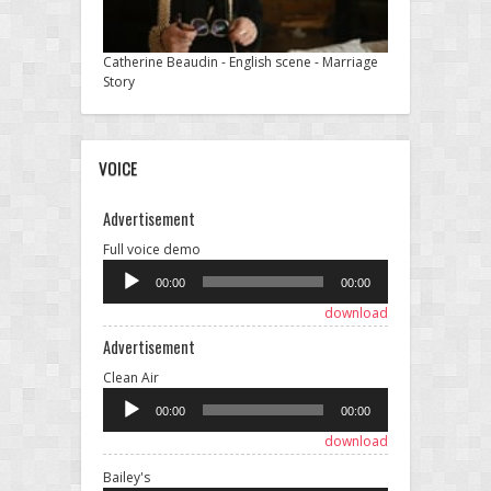
Catherine Beaudin - English scene - Marriage
Story
VOICE
Advertisement
Audio
Full voice demo
Player
00:00
00:00
download
Advertisement
Audio
Clean Air
Player
00:00
00:00
download
Audio
Bailey's