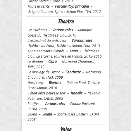
Olivier Fecteau, Zone 3, 2013
Toute la vérité –
Pascale Roy, principal
–
Brigitte Couture, Sphère Média Plus, TVA, 2012
Theatre
Les Zurbains –
Various roles
– Monique
Gosselin, Théâtre Le Clou, 2016
L’assassinat du président –
Various roles
–
Théâtre du Futur, Théâtre d’Aujourd’hui, 2013
Appels entrants illimités –
Anna
– Théâtre Le
Clou, La Licorne, tournée en France, 2013-2015
Le dindon –
Clara
– Normand Chouinard,
TNM, 2012
Le mariage de Figaro –
Fanchette
– Normand
Chouinard, TNM, 2009
Hard copy –
Blanche
– Gaëtan Paré, Théâtre
Passé Minuit, 2010
Il était onze heure le soir –
Isabelle
– Reynald
Robinson, CADM, 2008
Pouffes –
Various roles
– Claude Poissant,
CADM, 2008
Salina –
Salina –
Marie-Josée Bastien, CADM,
2008
Voice