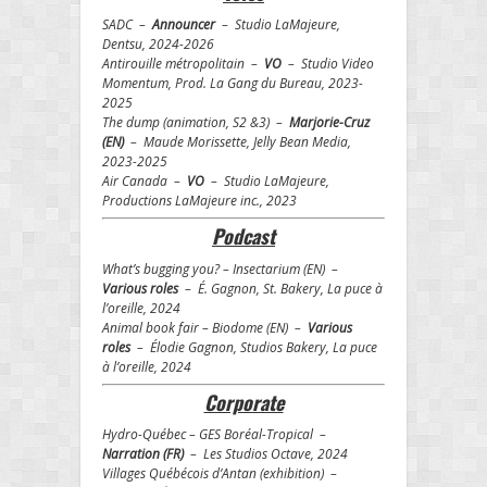
SADC –
Announcer
– Studio LaMajeure,
Dentsu, 2024-2026
Antirouille métropolitain –
VO
– Studio Video
Momentum, Prod. La Gang du Bureau, 2023-
2025
The dump (animation, S2 &3) –
Marjorie-Cruz
(EN)
– Maude Morissette, Jelly Bean Media,
2023-2025
Air Canada –
VO
– Studio LaMajeure,
Productions LaMajeure inc., 2023
Podcast
What’s bugging you? – Insectarium (EN) –
Various roles
– É. Gagnon, St. Bakery, La puce à
l’oreille, 2024
Animal book fair – Biodome (EN) –
Various
roles
– Élodie Gagnon, Studios Bakery, La puce
à l’oreille, 2024
Corporate
Hydro-Québec – GES Boréal-Tropical –
Narration (FR)
– Les Studios Octave, 2024
Villages Québécois d’Antan (exhibition) –