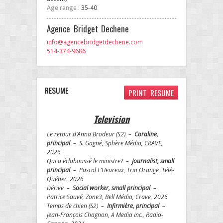
Age range :
35-40
Agence Bridget Dechene
info@agencebridgetdechene.com
514-374-9686
RESUME
PRINT RESUME
Television
Le retour d’Anna Brodeur (S2) –
Coraline,
principal
– S. Gagné, Sphère Média, CRAVE,
2026
Qui a éclaboussé le ministre? –
Journalist, small
principal
– Pascal L’Heureux, Trio Orange, Télé-
Québec, 2026
Dérive –
Social worker, small principal
–
Patrice Sauvé, Zone3, Bell Média, Crave, 2026
Temps de chien (S2) –
Infirmière, principal
–
Jean-François Chagnon, A Media Inc., Radio-