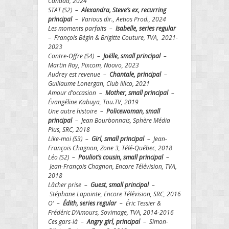
Canada, 2024
STAT (S2) –
Alexandra, Steve’s ex, recurring
principal
– Various dir., Aetios Prod., 2024
Les moments parfaits –
Isabelle, series regular
– François Bégin & Brigitte Couture, TVA, 2021-
2023
Contre-Offre (S4) –
Joëlle, small principal
–
Martin Roy, Pixcom, Noovo, 2023
Audrey est revenue –
Chantale, principal
–
Guillaume Lonergan, Club illico, 2021
Amour d’occasion –
Mother, small principal
–
Évangéline Kabuya, Tou.TV, 2019
Une autre histoire –
Policewoman, small
principal
– Jean Bourbonnais, Sphère Média
Plus, SRC, 2018
Like-moi (S3) –
Girl, small principal
– Jean-
François Chagnon, Zone 3, Télé-Québec, 2018
Léo (S2) –
Pouliot’s cousin, small principal
–
Jean-François Chagnon, Encore Télévision, TVA,
2018
Lâcher prise –
Guest, small principal
–
Stéphane Lapointe, Encore Télévision, SRC, 2016
O’ –
Édith, series regular
– Éric Tessier &
Frédéric D’Amours, Sovimage, TVA, 2014-2016
Ces gars-là –
Angry girl, principal
– Simon-