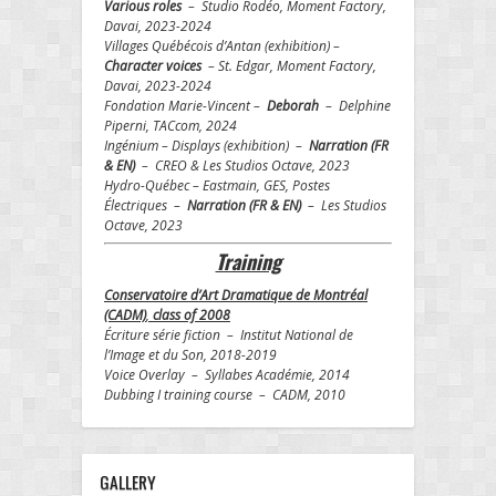
Various roles
– Studio Rodéo, Moment Factory,
Davai, 2023-2024
Villages Québécois d’Antan (exhibition) –
Character voices
– St. Edgar, Moment Factory,
Davai, 2023-2024
Fondation Marie-Vincent –
Deborah
– Delphine
Piperni, TACcom, 2024
Ingénium – Displays (exhibition) –
Narration (FR
& EN)
– CREO & Les Studios Octave, 2023
Hydro-Québec – Eastmain, GES, Postes
Électriques –
Narration (FR & EN)
– Les Studios
Octave, 2023
Training
Conservatoire d’Art Dramatique de Montréal
(CADM)
,
class of 2008
Écriture série fiction – Institut National de
l’Image et du Son, 2018-2019
Voice Overlay – Syllabes Académie, 2014
Dubbing I training course – CADM, 2010
GALLERY