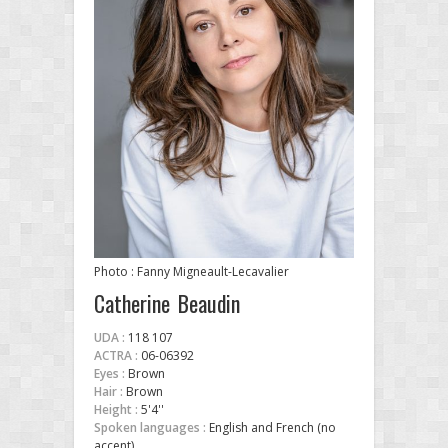
Photo : Fanny Migneault-Lecavalier
Catherine Beaudin
UDA :
118 107
ACTRA :
06-06392
Eyes :
Brown
Hair :
Brown
Height :
5'4''
Spoken languages :
English and French (no
accent)