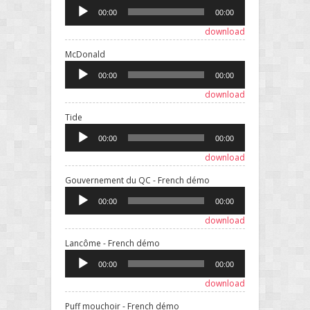
Player
00:00
00:00
download
Audio
McDonald
Player
00:00
00:00
download
Audio
Tide
Player
00:00
00:00
download
Audio
Gouvernement du QC - French démo
Player
00:00
00:00
download
Audio
Lancôme - French démo
Player
00:00
00:00
download
Audio
Puff mouchoir - French démo