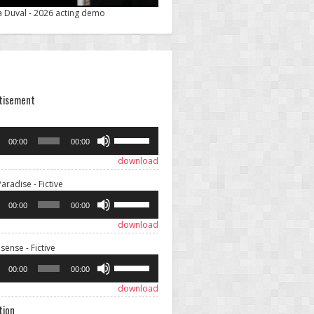
a Duval - 2026 acting demo
tisement
dio
ayer
Use
00:00
00:00
Up/Down
Arrow
download
keys
Audio
aradise - Fictive
to
Player
increase
Use
00:00
00:00
or
Up/Down
decrease
Arrow
download
volume.
keys
Audio
ense - Fictive
to
Player
increase
Use
00:00
00:00
or
Up/Down
decrease
Arrow
download
volume.
keys
tion
to