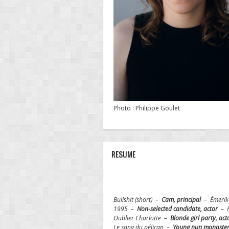
Photo : Philippe Goulet
RESUME
Bullshit (short) –
Cam, principal
– Émerik
1995 –
Non-selected candidate, actor
– R
Oublier Charlotte –
Blonde girl party, ac
Le sang du pélican –
Young nun monastery