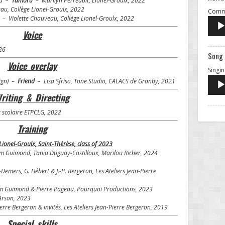
ica –
Tamora
– Marilyn Perreault, Lionel-Groulx, 2022
au, Collège Lionel-Groulx, 2022
Comme
e
– Violette Chauveau, Collège Lionel-Groulx, 2022
Voice
26
Song
Voice overlay
Singin
aign) –
Friend
– Lisa Sfriso, Tone Studio, CALACS de Granby, 2021
riting & Directing
 scolaire ETPCLG, 2022
Training
Lionel-Groulx, Saint-Thérèse, class of 2023
m Guimond, Tania Duguay-Castilloux, Marilou Richer, 2024
emers, G. Hébert & J.-P. Bergeron, Les Ateliers Jean-Pierre
m Guimond & Pierre Pageau, Pourquoi Productions, 2023
 Arson, 2023
rre Bergeron & invités, Les Ateliers Jean-Pierre Bergeron, 2019
Special skills