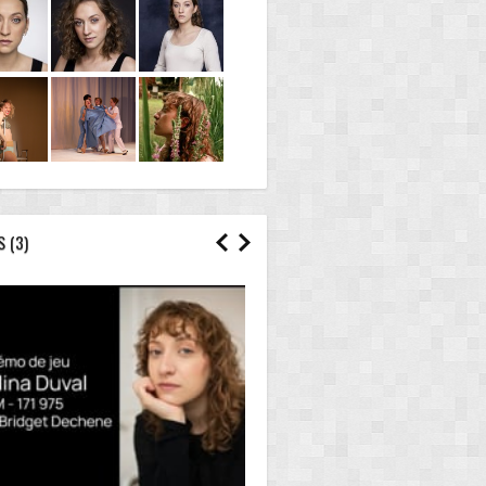
S (3)