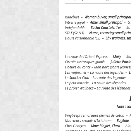
Kadebwe –
Woman buyer, small princip
Vitrerie Joyal –
Amie, small principal
– G. 
Indéfendable –
Sacha Courtois, 1er
– M. 
STAT (S2 &3) –
Nurse, recurring small pri
Doute raisonnable (S3) –
Shy waitress, sm
Le crime de l’Orient-Express –
Mary
– Ma
Circuits historiques guidés –
Juliette Poiri
L’heure du conte – Mon parc (conte jeune
Les renfermés – La route des légendes –
L
Le Spocket Club – La route des légendes 
Le petit miracle – La route des légendes –
Le projet Wallberg – La route des légende
Note : co
Vingt-sept remorques pleines de coton –
Nos cœurs remplis d’Uréthane –
Eugénie
Chez Georges –
Mme Pinglet, Clara
– Alai