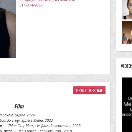
514-374-9686
VIDEO
PRINT RESUME
Film
a Lavoie, UQAM, 2024
icardo Trogi, Sphère Média, 2023
tor
– Chloé Cinq-Mars, Les films du ventre inc., 2023
, actor
– Denis Boivin, Dionysos Prod., 2018