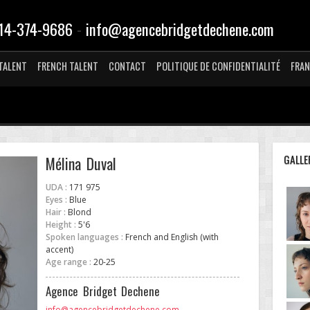
-
14-374-9686
info@agencebridgetdechene.com
TALENT
FRENCH TALENT
CONTACT
POLITIQUE DE CONFIDENTIALITÉ
FRAN
GALLE
Mélina Duval
UDA :
171 975
Eyes :
Blue
Hair :
Blond
Height :
5'6
Spoken languages :
French and English (with
accent)
Age range :
20-25
Agence Bridget Dechene
info@agencebridgetdechene.com