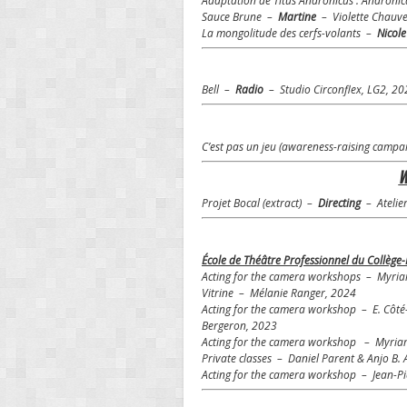
Adaptation de Titus Andronicus : Andron
Sauce Brune –
Martine
– Violette Chauve
La mongolitude des cerfs-volants –
Nicol
Bell –
Radio
– Studio Circonflex, LG2, 20
C’est pas un jeu (awareness-raising camp
W
Projet Bocal (extract) –
Directing
– Atelier
École de Théâtre Professionnel du Collège-
Acting for the camera workshops – Myria
Vitrine – Mélanie Ranger, 2024
Acting for the camera workshop – E. Côté-D
Bergeron, 2023
Acting for the camera workshop – Myria
Private classes – Daniel Parent & Anjo B.
Acting for the camera workshop – Jean-Pie