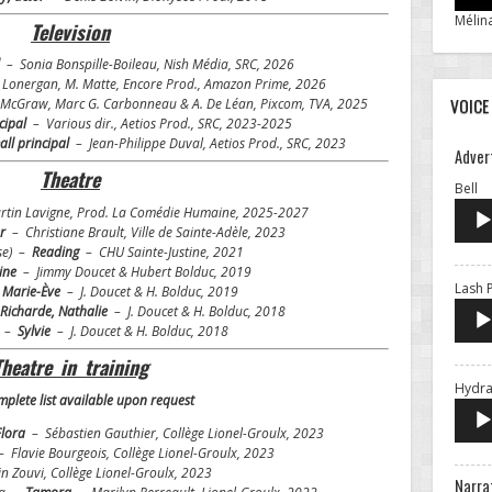
Mélin
Television
al
– Sonia Bonspille-Boileau, Nish Média, SRC, 2026
Lonergan, M. Matte, Encore Prod., Amazon Prime, 2026
VOICE
McGraw, Marc G. Carbonneau & A. De Léan, Pixcom, TVA, 2025
ncipal
– Various dir., Aetios Prod., SRC, 2023-2025
all principal
– Jean-Philippe Duval, Aetios Prod., SRC, 2023
Adver
Theatre
Au
Bell
Pl
rtin Lavigne, Prod. La Comédie Humaine, 2025-2027
er
– Christiane Brault, Ville de Sainte-Adèle, 2023
sse) –
Reading
– CHU Sainte-Justine, 2021
ine
– Jimmy Doucet & Hubert Bolduc, 2019
Lash P
–
Marie-Ève
– J. Doucet & H. Bolduc, 2019
Richarde, Nathalie
– J. Doucet & H. Bolduc, 2018
s –
Sylvie
– J. Doucet & H. Bolduc, 2018
Theatre in training
Hydras
mplete list available upon request
Flora
– Sébastien Gauthier, Collège Lionel-Groulx, 2023
– Flavie Bourgeois, Collège Lionel-Groulx, 2023
n Zouvi, Collège Lionel-Groulx, 2023
Narra