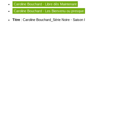
Caroline Bouchard - Libre dès Maintenant
Caroline Bouchard - Les Bienvenu ou presque
Titre
: Caroline Bouchard_Série Noire - Saison I