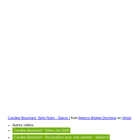
Caroline Bouchard_Série Noire - Saison I
from
Agence Bridget Dechene
on
Vimeo
.
Autres vidéos:
Caroline Bouchard - Démo Jeu 2026
Caroline Bouchard - Discussions avec mes parents - Saison 6