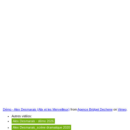
Démo - Alex Desmarais (Alix et les Merveilleux)
from
Agence Bridget Dechene
on
Vimeo
.
Autres vidéos:
Alex Desmarais - démo 2026
Alex Desmarais_scène dramatique 2020