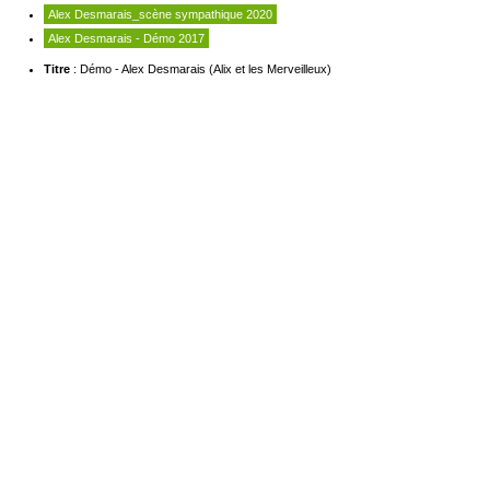
Alex Desmarais_scène sympathique 2020
Alex Desmarais - Démo 2017
Titre
: Démo - Alex Desmarais (Alix et les Merveilleux)