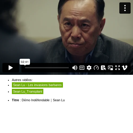
Autres vidéos:
Sean Lu - Les invasions barbares
Sean Lu_Transplant
Titre
: Démo Indéfendable｜Sean Lu