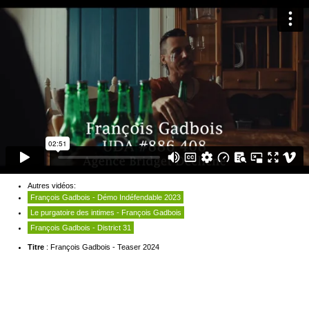
Autres vidéos:
François Gadbois - Démo Indéfendable 2023
Le purgatoire des intimes - François Gadbois
François Gadbois - District 31
Titre
: François Gadbois - Teaser 2024