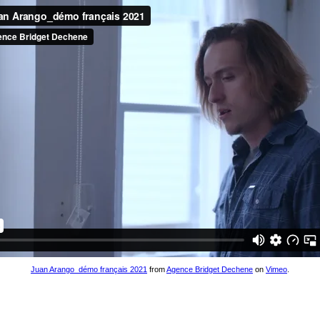
Juan Arango_démo français 2021
from
Agence Bridget Dechene
on
Vimeo
.