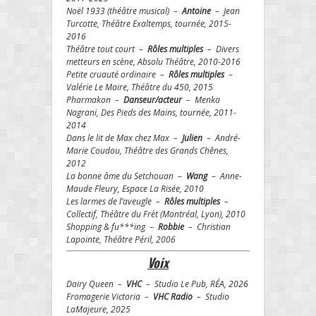
Noël 1933 (théâtre musical) –
Antoine
– Jean
Turcotte, Théâtre Exaltemps, tournée, 2015-
2016
Théâtre tout court –
Rôles multiples
– Divers
metteurs en scène, Absolu Théâtre, 2010-2016
Petite cruauté ordinaire –
Rôles multiples
–
Valérie Le Maire, Théâtre du 450, 2015
Pharmakon –
Danseur/acteur
– Menka
Nagrani, Des Pieds des Mains, tournée, 2011-
2014
Dans le lit de Max chez Max –
Julien
– André-
Marie Coudou, Théâtre des Grands Chênes,
2012
La bonne âme du Setchouan –
Wang
– Anne-
Maude Fleury, Espace La Risée, 2010
Les larmes de l’aveugle –
Rôles multiples
–
Collectif, Théâtre du Frèt (Montréal, Lyon), 2010
Shopping & fu***ing –
Robbie
– Christian
Lapointe, Théâtre Péril, 2006
Voix
Dairy Queen –
VHC
– Studio Le Pub, RÉA, 2026
Fromagerie Victoria –
VHC Radio
– Studio
LaMajeure, 2025