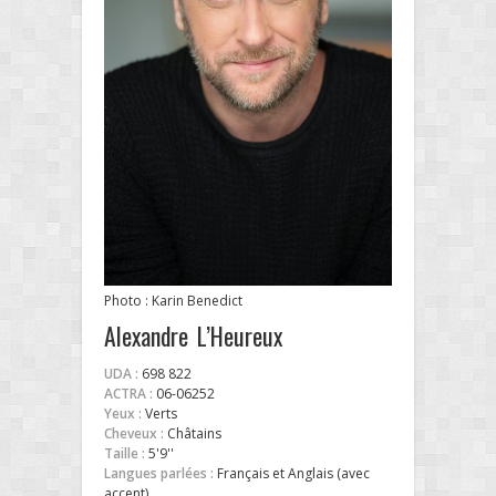
Photo : Karin Benedict
Alexandre L’Heureux
UDA :
698 822
ACTRA :
06-06252
Yeux :
Verts
Cheveux :
Châtains
Taille :
5'9''
Langues parlées :
Français et Anglais (avec
accent)