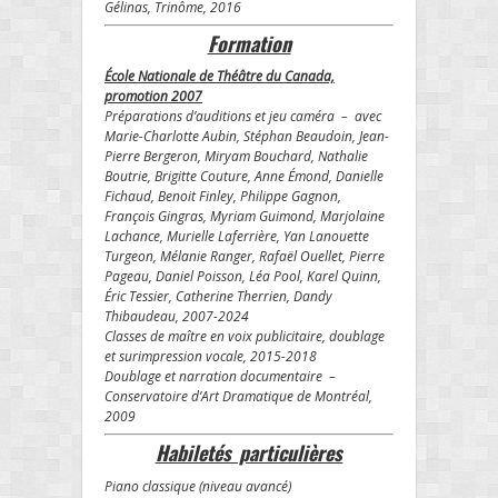
Gélinas, Trinôme, 2016
Formation
École Nationale de Théâtre du Canada,
promotion 2007
Préparations d’auditions et jeu caméra – avec
Marie-Charlotte Aubin, Stéphan Beaudoin, Jean-
Pierre Bergeron, Miryam Bouchard, Nathalie
Boutrie, Brigitte Couture, Anne Émond, Danielle
Fichaud, Benoit Finley, Philippe Gagnon,
François Gingras, Myriam Guimond, Marjolaine
Lachance, Murielle Laferrière, Yan Lanouette
Turgeon, Mélanie Ranger, Rafaël Ouellet, Pierre
Pageau, Daniel Poisson, Léa Pool, Karel Quinn,
Éric Tessier,
Catherine Therrien, Dandy
Thibaudeau, 2007-2024
Classes de maître en voix publicitaire, doublage
et surimpression vocale, 2015-2018
Doublage et narration documentaire –
Conservatoire d’Art Dramatique de Montréal,
2009
Habiletés particulières
Piano classique (niveau avancé)