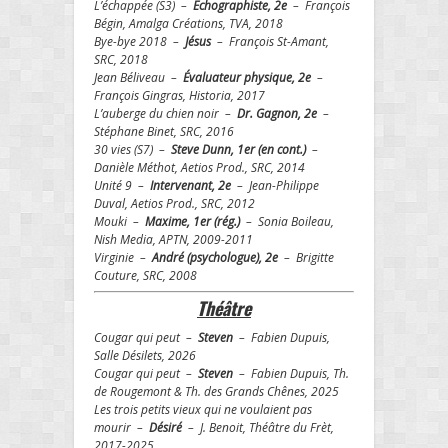
L’échappée (S3) –
Échographiste, 2e
– François
Bégin, Amalga Créations, TVA, 2018
Bye-bye 2018 –
Jésus
– François St-Amant,
SRC, 2018
Jean Béliveau –
Évaluateur physique, 2e
–
François Gingras, Historia, 2017
L’auberge du chien noir –
Dr. Gagnon, 2e
–
Stéphane Binet, SRC, 2016
30 vies (S7) –
Steve Dunn, 1er (en cont.)
–
Danièle Méthot, Aetios Prod., SRC, 2014
Unité 9 –
Intervenant, 2e
– Jean-Philippe
Duval, Aetios Prod., SRC, 2012
Mouki –
Maxime, 1er (rég.)
– Sonia Boileau,
Nish Media, APTN, 2009-2011
Virginie –
André (psychologue), 2e
– Brigitte
Couture, SRC, 2008
Th
éâ
tre
Cougar qui peut –
Steven
– Fabien Dupuis,
Salle Désilets, 2026
Cougar qui peut –
Steven
– Fabien Dupuis, Th.
de Rougemont & Th. des Grands Chênes, 2025
Les trois petits vieux qui ne voulaient pas
mourir –
Désiré
– J. Benoit, Théâtre du Frèt,
2017-2025