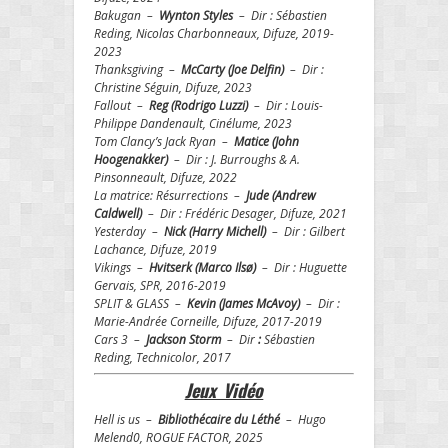
Bakugan –
Wynton Styles
– Dir : Sébastien
Reding, Nicolas Charbonneaux, Difuze, 2019-
2023
Thanksgiving –
McCarty (Joe Delfin)
– Dir :
Christine Séguin, Difuze, 2023
Fallout –
Reg (Rodrigo Luzzi)
– Dir : Louis-
Philippe Dandenault, Cinélume, 2023
Tom Clancy’s Jack Ryan –
Matice
(John
Hoogenakker)
– Dir : J. Burroughs & A.
Pinsonneault, Difuze, 2022
La matrice: Résurrections –
Jude (Andrew
Caldwell)
– Dir : Frédéric Desager, Difuze, 2021
Yesterday –
Nick (Harry Michell)
– Dir : Gilbert
Lachance, Difuze, 2019
Vikings –
Hvitserk (Marco Ils
ø
)
– Dir : Huguette
Gervais, SPR, 2016-2019
SPLIT & GLASS –
Kevin (James McAvoy)
– Dir :
Marie-Andrée Corneille, Difuze, 2017-2019
Cars 3 –
Jackson Storm
– Dir
:
Sébastien
Reding, Technicolor, 2017
Jeux Vidéo
Hell is us –
Bibliothécaire du Léthé
– Hugo
Melend0, ROGUE FACTOR, 2025