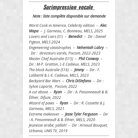
Surimpression vocale
Note : liste complète disponible sur demande
Worst Cook in America, Celebrity edition –
Alec
Mapa
– J. Garneau, C. Bonneau, MELS, 2025
Lovers and Liars (S1) –
Benedict
– Dir : Daniel
Pigeon, MELS 2024
Engeneering catastrophes –
Nehemiah Labry
–
Dir : directeurs variés, Pixcom, 2022-2023
Master Chef Australie (S15) –
Phil Conway
–
Dir : M-P. Gratton, L-E Cadieux, MELS, 2023
The block Australie (S16) –
Jimmy
– Dir : F.
Laliberté & L-E. Cadieux, MELS, 2023
Backyard Bar Wars –
Chris DiStefano
–
Dir :
Sylvie Laporte, Pixcom, 2022
A cut above –
Ryan
– Dir : A. Pinsonneault & B.
Éthier, Difuze, 2022
Wizard of paws –
Ryan
– Dir : R. Cossette & J.
Garneau, MELS, 2021
Extreme makeover –
Jesse Tyler Ferguson
– Dir
: A. Pinsonneault & B. Éthier, MELS, 2020
Jeunesse arabe, yallah! – Dir : Arnaud Bouquet,
Urbania, UNIS TV, 2019