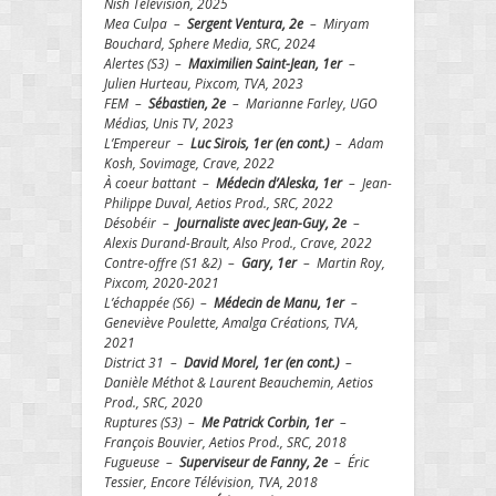
Nish Télévision, 2025
Mea Culpa –
Sergent Ventura, 2e
– Miryam
Bouchard, Sphere Media, SRC, 2024
Alertes (S3) –
Maximilien Saint-Jean, 1er
–
Julien Hurteau, Pixcom, TVA, 2023
FEM –
Sébastien, 2e
– Marianne Farley, UGO
Médias, Unis TV, 2023
L’Empereur –
Luc Sirois, 1er (en cont.)
– Adam
Kosh, Sovimage, Crave, 2022
À coeur battant –
Médecin d’Aleska, 1er
– Jean-
Philippe Duval, Aetios Prod., SRC, 2022
Désobéir –
Journaliste avec Jean-Guy, 2e
–
Alexis Durand-Brault, Also Prod., Crave, 2022
Contre-offre (S1 &2) –
Gary, 1er
– Martin Roy,
Pixcom, 2020-2021
L’échappée (S6) –
Médecin de Manu, 1er
–
Geneviève Poulette, Amalga Créations, TVA,
2021
District 31 –
David Morel, 1er (en cont.)
–
Danièle Méthot & Laurent Beauchemin, Aetios
Prod., SRC, 2020
Ruptures (S3) –
Me Patrick Corbin, 1er
–
François Bouvier, Aetios Prod., SRC, 2018
Fugueuse –
Superviseur de Fanny, 2e
– Éric
Tessier, Encore Télévision, TVA, 2018