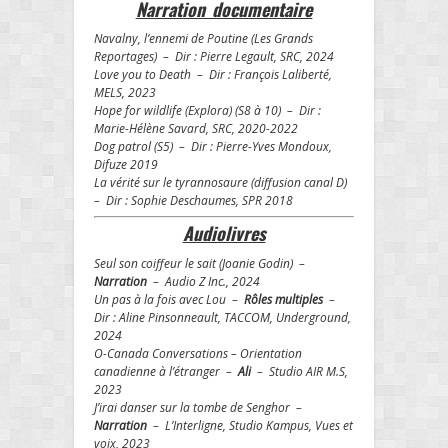
Narration documentaire
Navalny, l’ennemi de Poutine (Les Grands
Reportages) – Dir : Pierre Legault, SRC, 2024
Love you to Death – Dir : François Laliberté,
MELS, 2023
Hope for wildlife (Explora) (S8 à 10) – Dir :
Marie-Hélène Savard, SRC, 2020-2022
Dog patrol (S5) – Dir : Pierre-Yves Mondoux,
Difuze 2019
La vérité sur le tyrannosaure (diffusion canal D)
– Dir : Sophie Deschaumes, SPR 2018
Audiolivres
Seul son coiffeur le sait (Joanie Godin) –
Narration
– Audio Z Inc., 2024
Un pas à la fois avec Lou –
Rôles multiples
–
Dir : Aline Pinsonneault, TACCOM, Underground,
2024
O-Canada Conversations – Orientation
canadienne à l’étranger –
Ali
– Studio AIR M.S,
2023
J’irai danser sur la tombe de Senghor –
Narration
– L’Interligne, Studio Kampus, Vues et
voix, 2023