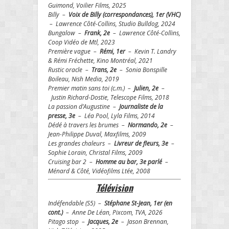
Guimond, Voilier Films, 2025
Billy –
Voix de Billy (correspondances)
, 1er (VHC)
– Lawrence Côté-Collins, Studio Bulldog, 2024
Bungalow –
Frank, 2e
– Lawrence Côté-Collins,
Coop Vidéo de Mtl, 2023
Première vague –
Rémi, 1er
– Kevin T. Landry
& Rémi Fréchette, Kino Montréal, 2021
Rustic oracle –
Trans, 2e
– Sonia Bonspille
Boileau, Nish Media, 2019
Premier matin sans toi (c.m.) –
Julien, 2e
–
Justin Richard-Dostie, Telescope Films, 2018
La passion d’Augustine –
Journaliste de la
presse, 3e
– Léa Pool, Lyla Films, 2014
Dédé à travers les brumes –
Normando, 2e
–
Jean-Philippe Duval, Maxfilms, 2009
Les grandes chaleurs –
Livreur de fleurs, 3e
–
Sophie Lorain, Christal Films, 2009
Cruising bar 2 –
Homme au bar, 3e parlé
–
Ménard & Côté, Vidéofilms Ltée, 2008
T
é
l
é
vision
Indéfendable (S5) –
Stéphane St-Jean, 1er (en
cont.)
– Anne De Léan, Pixcom, TVA, 2026
Pitago stop –
Jacques, 2e
– Jason Brennan,