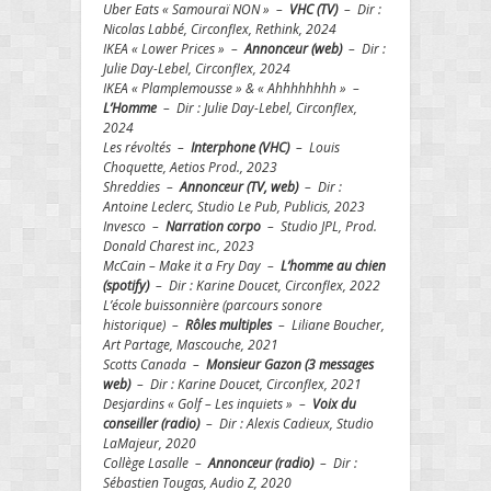
Uber Eats « Samouraï NON » –
VHC (TV)
– Dir :
Nicolas Labbé, Circonflex, Rethink, 2024
IKEA « Lower Prices » –
Annonceur (web)
– Dir :
Julie Day-Lebel, Circonflex, 2024
IKEA « Plamplemousse » & « Ahhhhhhhh » –
L’Homme
– Dir : Julie Day-Lebel, Circonflex,
2024
Les révoltés –
Interphone (VHC)
– Louis
Choquette, Aetios Prod., 2023
Shreddies –
Annonceur (TV, web)
– Dir :
Antoine Leclerc, Studio Le Pub, Publicis, 2023
Invesco –
Narration corpo
– Studio JPL, Prod.
Donald Charest inc., 2023
McCain – Make it a Fry Day –
L’homme au chien
(spotify)
– Dir : Karine Doucet, Circonflex, 2022
L’école buissonnière (parcours sonore
historique) –
Rôles multiples
– Liliane Boucher,
Art Partage,
Mascouche, 2
021
Scotts Canada –
Monsieur Gazon (3 messages
web)
– Dir : Karine Doucet, Circonflex, 2021
Desjardins « Golf – Les inquiets » –
Voix du
conseiller (radio)
– Dir : Alexis Cadieux, Studio
LaMajeur, 2020
Collège Lasalle –
Annonceur (radio)
– Dir :
Sébastien Tougas, Audio Z, 2020