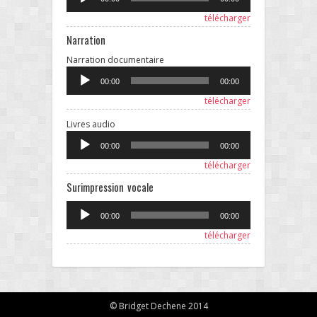
télécharger
Narration
Lecteur
Narration documentaire
audio
00:00
00:00
télécharger
Lecteur
Livres audio
audio
00:00
00:00
télécharger
Surimpression vocale
Lecteur
00:00
00:00
audio
télécharger
© Bridget Dechene 2014