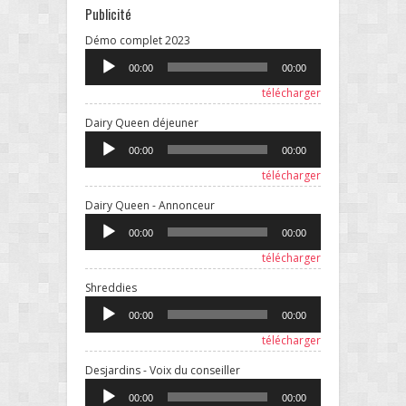
Publicité
Lecteur
Démo complet 2023
audio
00:00
00:00
télécharger
Lecteur
Dairy Queen déjeuner
audio
00:00
00:00
télécharger
Lecteur
Dairy Queen - Annonceur
audio
00:00
00:00
télécharger
Lecteur
Shreddies
audio
00:00
00:00
télécharger
Lecteur
Desjardins - Voix du conseiller
audio
00:00
00:00