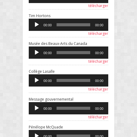
télécharger
Lecteur
Tim Hortons
audio
00:00
00:00
télécharger
Lecteur
Musée des Beaux-Arts du Canada
audio
00:00
00:00
télécharger
Lecteur
Collège Lasalle
audio
00:00
00:00
télécharger
Lecteur
Message gouvernemental
audio
00:00
00:00
télécharger
Lecteur
Pénélope McQuade
audio
00:00
00:00