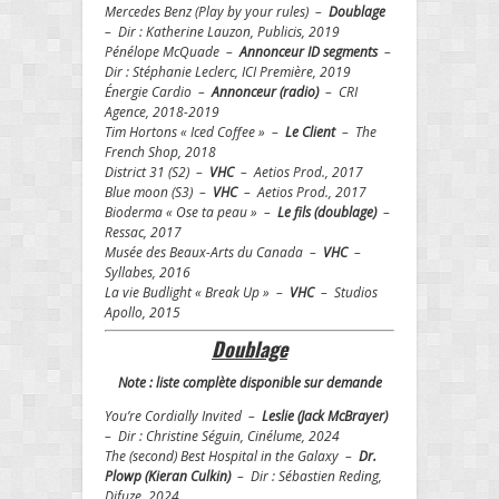
Mercedes Benz (Play by your rules) –
Doublage
– Dir : Katherine Lauzon, Publicis, 2019
Pénélope McQuade –
Annonceur ID segments
–
Dir : Stéphanie Leclerc, ICI Première, 2019
Énergie Cardio –
Annonceur (radio)
– CRI
Agence, 2018-2019
Tim Hortons « Iced Coffee » –
Le Client
– The
French Shop, 2018
District 31 (S2) –
VHC
– Aetios Prod., 2017
Blue moon (S3) –
VHC
– Aetios Prod., 2017
Bioderma « Ose ta peau » –
Le fils (doublage)
–
Ressac, 2017
Musée des Beaux-Arts du Canada –
VHC
–
Syllabes, 2016
La vie Budlight « Break Up » –
VHC
– Studios
Apollo, 2015
Doublage
Note : liste complète disponible sur demande
You’re Cordially Invited –
Leslie (Jack McBrayer)
– Dir : Christine Séguin, Cinélume, 2024
The (second) Best Hospital in the Galaxy –
Dr.
Plowp (Kieran Culkin)
– Dir : Sébastien Reding,
Difuze, 2024