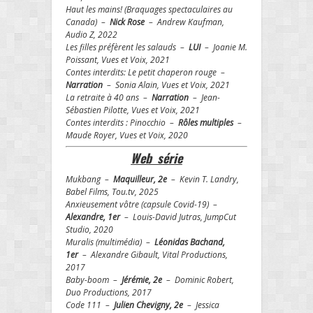
Haut les mains! (Braquages spectaculaires au
Canada) –
Nick Rose
– Andrew Kaufman,
Audio Z, 2022
Les filles préfèrent les salauds –
LUI
– Joanie M.
Poissant, Vues et Voix, 2021
Contes interdits: Le petit chaperon rouge –
Narration
– Sonia Alain, Vues et Voix, 2021
La retraite à 40 ans –
Narration
– Jean-
Sébastien Pilotte, Vues et Voix, 2021
Contes interdits : Pinocchio –
Rôles multiples
–
Maude Royer, Vues et Voix, 2020
Web s
é
rie
Mukbang –
Maquilleur, 2e
–
Kevin T. Landry,
Babel Films, Tou.tv, 2025
Anxieusement vôtre (capsule Covid-19) –
Alexandre, 1er
– Louis-David Jutras, JumpCut
Studio, 2020
Muralis (multimédia) –
Léonidas Bachand,
1er
– Alexandre Gibault, Vital Productions,
2017
Baby-boom –
Jérémie, 2e
– Dominic Robert,
Duo Productions, 2017
Code 111 –
Julien Chevigny, 2e
– Jessica