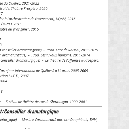
née du Québec, 2021-2022
 froide, Théâtre Prospéro, 2020
017
ller à l’orchestration de l’évènement), UQAM, 2016
 Écuries, 2015
éâtre du gros gibier, 2015
4
13
t conseiller dramaturgique) – Prod. Face de RÀ/MAI, 2011-2019
ller dramaturgique) – Prod. Les tuyaux humains. 2011-2014
 conseiller dramaturgique) – Le théâtre de l’affamée & Prospéro,
/Carrefour international de Québec/La Licorne. 2005-2009
ction L.I.F.T., 2007
 2004
998
e – Festival de théâtre de rue de Shawinigan, 1999-2001
t/Conseiller dramaturgique
ramaturgique) – Maxime Carbonneau/Laurence Dauphinais, TNM,