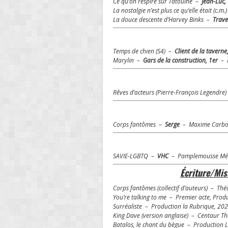
Ce qu’on respire sur Tatouine –
Jean-Luc,
La nostalgie n’est plus ce qu’elle était (c.m
La douce descente d’Harvey Binks –
Trave
Temps de chien (S4) –
Client de la taverne
Marylin –
Gars de la construction, 1er
– P
Rêves d’acteurs (Pierre-François Legendre
Corps fantômes –
Serge
– Maxime Carbon
SAVIE-LGBTQ –
VHC
– Pamplemousse Méd
Écriture/Mi
Corps fantômes (collectif d’auteurs) – Th
You’re talking to me – Premier acte, Prod
Surréaliste – Production la Rubrique, 20
King Dave (version anglaise) – Centaur T
Batalos, le chant du bègue – Production 