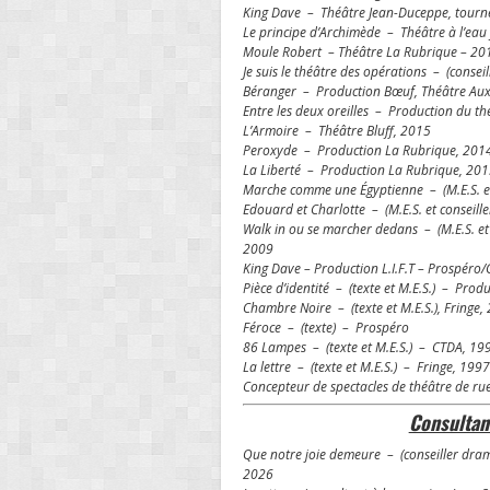
King Dave – Théâtre Jean-Duceppe, tour
Le principe d’Archimède – Théâtre à l’eau
Moule Robert – Théâtre La Rubrique – 2
Je suis le théâtre des opérations – (consei
Béranger – Production Bœuf, Théâtre Aux
Entre les deux oreilles – Production du th
L’Armoire – Théâtre Bluff, 2015
Peroxyde – Production La Rubrique, 201
La Liberté – Production La Rubrique, 20
Marche comme une Égyptienne – (M.E.S. e
Edouard et Charlotte – (M.E.S. et consei
Walk in ou se marcher dedans – (M.E.S. et
2009
King Dave – Production L.I.F.T – Prospéro
Pièce d’identité – (texte et M.E.S.) – Produ
Chambre Noire – (texte et M.E.S.), Fringe,
Féroce – (texte) – Prospéro
86 Lampes – (texte et M.E.S.) – CTDA, 1
La lettre – (texte et M.E.S.) – Fringe, 1997
Concepteur de spectacles de théâtre de ru
Consultan
Que notre joie demeure – (conseiller d
2026