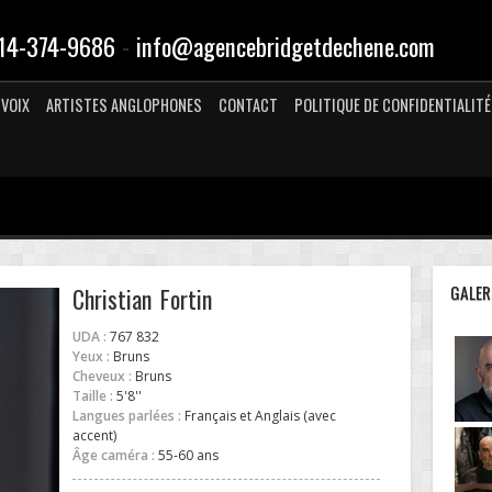
-
14-374-9686
info@agencebridgetdechene.com
VOIX
ARTISTES ANGLOPHONES
CONTACT
POLITIQUE DE CONFIDENTIALITÉ
GALER
Christian Fortin
UDA :
767 832
Yeux :
Bruns
Cheveux :
Bruns
Taille :
5'8''
Langues parlées :
Français et Anglais (avec
accent)
Âge caméra :
55-60 ans