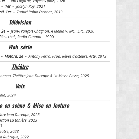
 1er
– Ian Lagarde, Voyelles films, 2026
.) –
1er
– Jocelyn Roy, 2021
sti, 1er
– Tuduri Pablo Escobar, 2013
Télévision
, 2e
– Jean-François Chagnon, A Media VI INC., SRC, 2026
lus. réal., Radio-Canada – 1
990
Web série
) –
Motard, 2e
– Antony Ferro, Prod. Rêves d’acteurs, Artv, 2013
Théâtre
neau, Théâtre Jean-Duceppe & La Messe Basse, 2025
Voix
ia, 2024
se en scène & Mise en lecture
éâtre Jean Duceppe, 2025
uction La tanière, 2023
23
heatre, 2023
La Rubrique, 2022