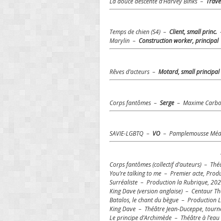
La douce descente d’Harvey Binks –
Traves
Temps de chien (S4) –
Client, small princ.
–
Marylin –
Construction worker, principal
Rêves d’acteurs –
Motard, small principal
Corps fantômes –
Serge
– Maxime Carbon
SAVIE-LGBTQ –
VO
– Pamplemousse Médi
Corps fantômes (collectif d’auteurs) – Th
You’re talking to me – Premier acte, Prod
Surréaliste – Production la Rubrique, 20
King Dave (version anglaise) – Centaur T
Batalos, le chant du bègue – Production 
King Dave – Théâtre Jean-Duceppe, tour
Le principe d’Archimède – Théâtre à l’eau