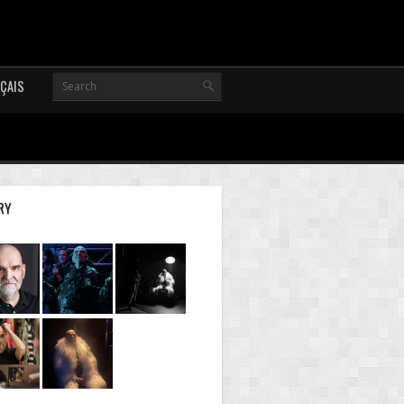
ÇAIS
RY