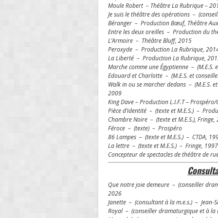
Moule Robert – Théâtre La Rubrique – 2
Je suis le théâtre des opérations – (consei
Béranger – Production Bœuf, Théâtre Aux
Entre les deux oreilles – Production du th
L’Armoire – Théâtre Bluff, 2015
Peroxyde – Production La Rubrique, 201
La Liberté – Production La Rubrique, 20
Marche comme une Égyptienne – (M.E.S. e
Edouard et Charlotte – (M.E.S. et consei
Walk in ou se marcher dedans – (M.E.S. et
2009
King Dave – Production L.I.F.T – Prospéro
Pièce d’identité – (texte et M.E.S.) – Produ
Chambre Noire – (texte et M.E.S.), Fringe,
Féroce – (texte) – Prospéro
86 Lampes – (texte et M.E.S.) – CTDA, 1
La lettre – (texte et M.E.S.) – Fringe, 1997
Concepteur de spectacles de théâtre de ru
Consult
Que notre joie demeure – (conseiller d
2026
Janette – (consultant à la m.e.s.) – Jean
Royal – (conseiller dramaturgique et à la