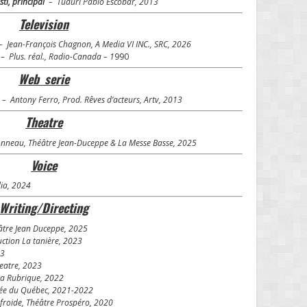
ti, principal
– Tuduri Pablo Escobar, 2013
Television
 Jean-François Chagnon, A Media VI INC., SRC, 2026
– Plus. réal., Radio-Canada – 1
990
Web serie
– Antony Ferro, Prod. Rêves d’acteurs, Artv, 2013
Theatre
neau, Théâtre Jean-Duceppe & La Messe Basse, 2025
Voice
a, 2024
Writing/Directing
éâtre Jean Duceppe, 2025
uction La tanière, 2023
23
heatre, 2023
La Rubrique, 2022
née du Québec, 2021-2022
 froide, Théâtre Prospéro, 2020