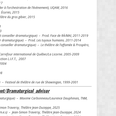
017
ller à l’orchestration de l’évènement), UQAM, 2016
 Écuries, 2015
éâtre du gros gibier, 2015
4
13
t conseiller dramaturgique) – Prod. Face de RÀ/MAI, 2011-2019
ller dramaturgique) – Prod. Les tuyaux humains. 2011-2014
 conseiller dramaturgique) – Le théâtre de l’affamée & Prospéro,
/Carrefour international de Québec/La Licorne. 2005-2009
ction L.I.F.T., 2007
 2004
998
e – Festival de théâtre de rue de Shawinigan, 1999-2001
ant/Dramaturgical advisor
ramaturgique) – Maxime Carbonneau/Laurence Dauphinais, TNM,
-Simon Traversy, Théâtre Jean-Duceppe, 2025
 m.e.s) – Jean-Simon Traversy, Théâtre Jean-Duceppe, 2024