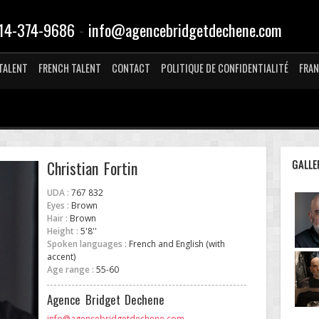
-
14-374-9686
info@agencebridgetdechene.com
TALENT
FRENCH TALENT
CONTACT
POLITIQUE DE CONFIDENTIALITÉ
FRAN
GALLE
Christian Fortin
UDA :
767 832
Eyes :
Brown
Hair :
Brown
Height :
5'8''
Spoken languages :
French and English (with
accent)
Age range :
55-60
Agence Bridget Dechene
info@agencebridgetdechene.com