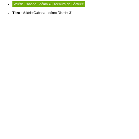
Valérie Cabana - démo Au secours de Béatrice
Titre
: Valérie Cabana - démo District 31