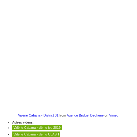
Valérie Cabana - District 31
from
Agence Bridget Dechene
on
Vimeo
.
Autres vidéos:
Valérie Cabana - démo jeu 2019
Valérie Cabana - démo CLASH